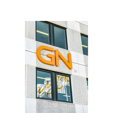
Suomi
Sverige
Türkçe
United Kingdom
United States
Österreich
عربي
日本