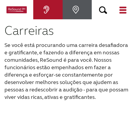
Carreiras
Aparelhos Auditivos
Se você está procurando uma carreira desafiadora
Perda Auditiva
e gratificante, e fazendo a diferença em nossas
comunidades, ReSound é para você. Nossos
Por que ReSound
funcionários estão empenhados em fazer a
diferença e esforçar-se constantemente por
desenvolver melhores soluções que ajudem as
Suporte & Cuidado
pessoas a redescobrir a audição - para que possam
viver vidas ricas, ativas e gratificantes.
PARA PROFISSIONAIS
BRASIL