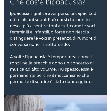
Che cos'è l'ipoacusia?
ITALIA
Ipoacusia significa aver perso la capacità di
udire alcuni suoni. Può darsi che non tu
Australia
Brasil
riesca più a sentire toni acuti, come le voci
femminili e infantili, o forse non riesci a
Canada
Česká republika
distinguere le voci in presenza di rumore di
conversazione in sottofondo.
China
Danmark
Deutschland
España
A volte l'ipoacusia è temporanea, come i
ronzii nelle orecchie dopo un concerto di
France
India
musica ad alto volume. Più spesso, essa è
permanente perché il meccanismo che
International
Italia
permette di sentire è stato danneggiato.
Kazakhstan
Korea
Latinoamérica
Netherlands
New Zealand
Norge