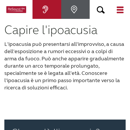
Capire l'ipoacusia
Apparecchi acustici
L'ipoacusia può presentarsi all'improvviso, a causa
Ipoacusia
dell'esposizione a rumori eccessivi o a colpi di
arma da fuoco. Può anche apparire gradualmente
Supporto e assistenza
durante un arco temporale prolungato,
specialmente se è legata all'età.
Conoscere
l'ipoacusia è un primo passo importante verso la
Perché ReSound
ricerca di soluzioni efficaci.
PER GLI AUDIOPROTESISTI
BLOG