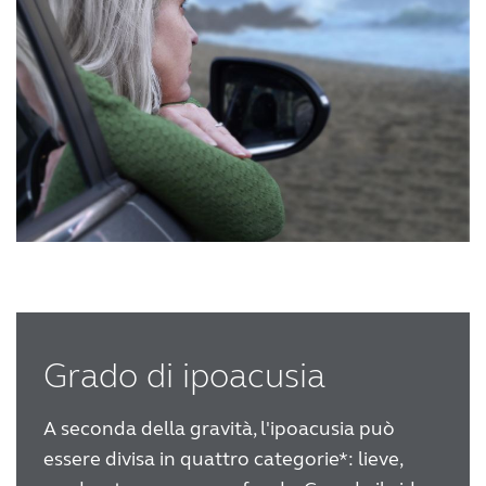
Schweiz
Suisse
Suomi
Sverige
Türkçe
United Kingdom
United States
Österreich
عربي
日本
Grado di ipoacusia
A seconda della gravità, l'ipoacusia può
essere divisa in quattro categorie*: lieve,