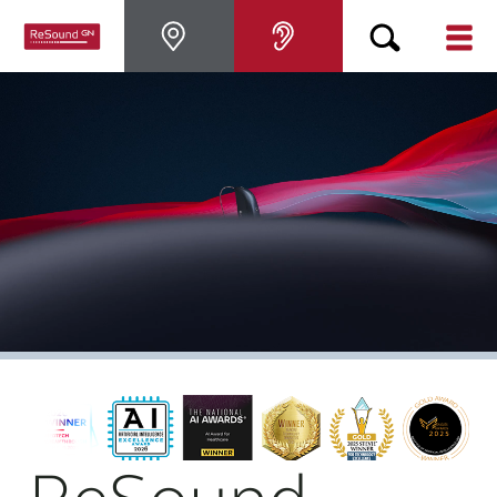
Pourquoi choisir ReSound
Appareils auditifs
Perte auditive
Support & Assistance
BLOG
POUR LES PROFESSIONNELS