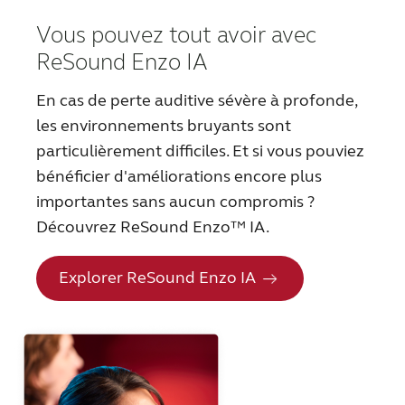
Schweiz
Suisse
Vous pouvez tout avoir avec
ReSound Enzo IA
Suomi
Sverige
En cas de perte auditive sévère à profonde,
Türkçe
United Kingdom
les environnements bruyants sont
United States
Österreich
particulièrement difficiles. Et si vous pouviez
bénéficier d'améliorations encore plus
عربي
日本
importantes sans aucun compromis ?
Découvrez ReSound Enzo™ IA.
Explorer ReSound Enzo IA