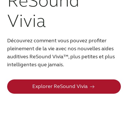
ReSound
FRANCE
Vivia
Australia
Brasil
Canada
Česká republika
Découvrez comment vous pouvez profiter
pleinement de la vie avec nos nouvelles aides
China
Danmark
auditives ReSound Vivia™, plus petites et plus
Deutschland
España
intelligentes que jamais.
France
India
Explorer ReSound Vivia
International
Italia
Kazakhstan
Korea
Latinoamérica
Netherlands
New Zealand
Norge