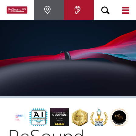
Appareils auditifs
Appareils auditifs
Perte auditive
Support & Assistance
Pourquoi choisir ReSound
BLOG