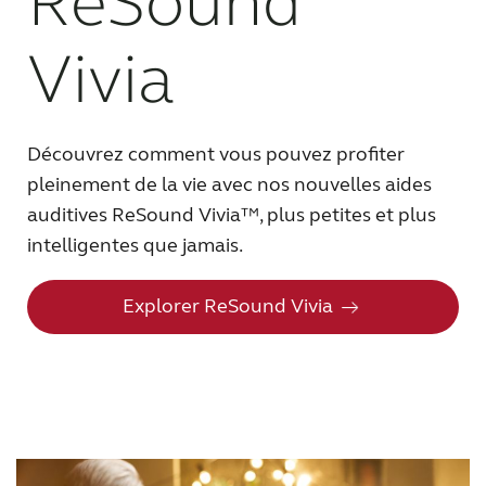
ReSound
MONDE PROFESSIONNEL
Vivia
SUISSE
Découvrez comment vous pouvez profiter
Australia
Brasil
pleinement de la vie avec nos nouvelles aides
auditives ReSound Vivia™, plus petites et plus
Canada
Česká republika
intelligentes que jamais.
China
Danmark
Explorer ReSound Vivia
Deutschland
España
France
India
International
Italia
Kazakhstan
Korea