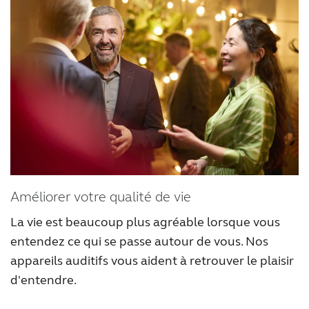
Latinoamérica
Netherlands
New Zealand
Norge
Schweiz
Suisse
Suomi
Sverige
Türkçe
United Kingdom
United States
Österreich
عربي
日本
Améliorer votre qualité de vie
La vie est beaucoup plus agréable lorsque vous
entendez ce qui se passe autour de vous. Nos
appareils auditifs vous aident à retrouver le plaisir
d'entendre.